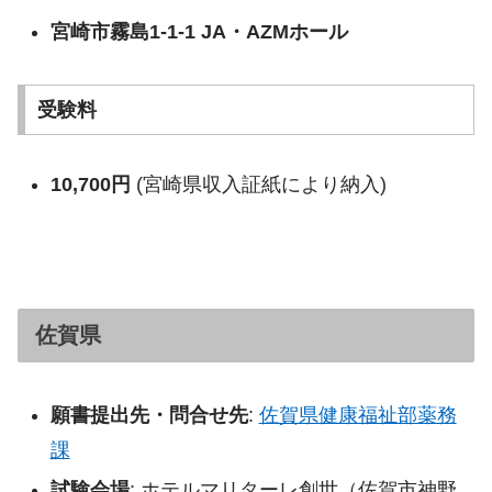
宮崎市霧島1-1-1 JA・AZMホール
受験料
10,700円
(宮崎県収入証紙により納入)
佐賀県
願書提出先・問合せ先
:
佐賀県健康福祉部薬務
課
試験会場
: ホテルマリターレ創世（佐賀市神野