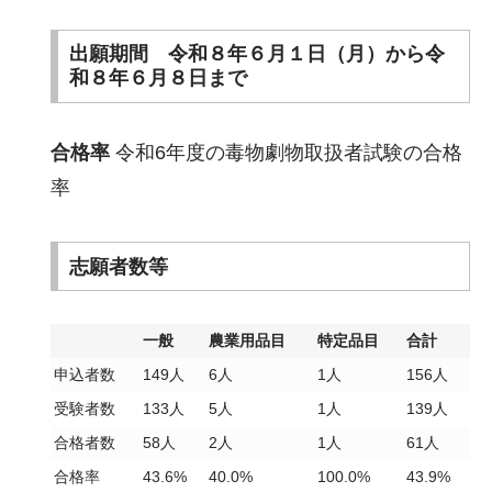
出願期間 令和８年６月１日（月）から令
和８年６月８日まで
合格率
令和6年度の毒物劇物取扱者試験の合格
率
志願者数等
一般
農業用品目
特定品目
合計
申込者数
149人
6人
1人
156人
受験者数
133人
5人
1人
139人
合格者数
58人
2人
1人
61人
合格率
43.6%
40.0%
100.0%
43.9%