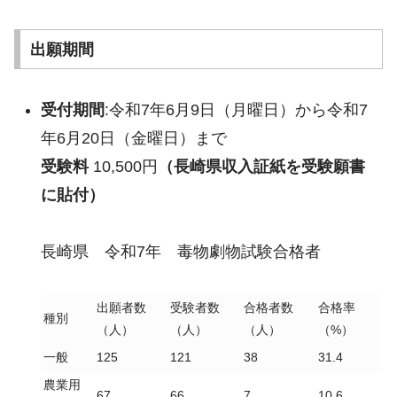
出願期間
受付期間
:令和7年6月9日（月曜日）から令和7
年6月20日（金曜日）まで
受験料
10,500円
（長崎県収入証紙を受験願書
に貼付）
長崎県 令和7年 毒物劇物試験合格者
出願者数
受験者数
合格者数
合格率
種別
（人）
（人）
（人）
（%）
一般
125
121
38
31.4
農業用
67
66
7
10.6