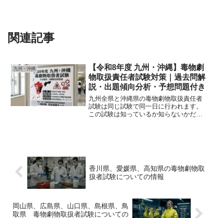
関連記事
【令和8年度 九州・沖縄】毒物劇
九州・沖縄
物取扱責任者試験対策｜過去問解
説・出題傾向分析・予想問題付き
九州全県と沖縄県の毒物劇物取扱責任者
試験は同じ試験で同一日に行われます。
この試験は知っているか知らないかだけ
の試験です。そうなると出題のパタ－ン
を覚えて時間内に正解が6割から７割にな
るようにすればいいのです。この試験の
性格上,差を付けるため...
香川県、愛媛県、高知県の毒物劇物取
扱者試験についての情報
岡山県、広島県、山口県、島根県、鳥
取県 毒物劇物取扱者試験についての