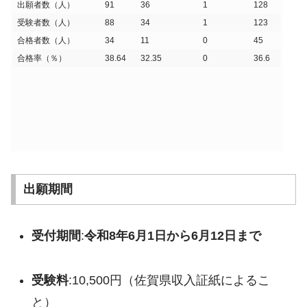
出願者数（人）
91
36
1
128
受験者数（人）
88
34
1
123
合格者数（人）
34
11
0
45
合格率（％）
38.64
32.35
0
36.6
出願期間
受付期間
:
令和8年6月1日から6月12日まで
受験料
:10,500円（佐賀県収入証紙によるこ
と）