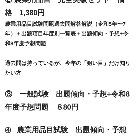
格 1,380円
農業用品目試験問題過去問解答解説（
令和
5年〜7
年）＋出題項目年度別一覧表＋出題傾向
・予想
+
令
和
8年度予想問題
過去問は持っているが、今年の「狙い目」だけ知り
たい方
③ 一般試験 出題傾向
・予想
+
令和
8
年度予想問題 ８80円
農業用品目試験 出題傾向
・予想
④