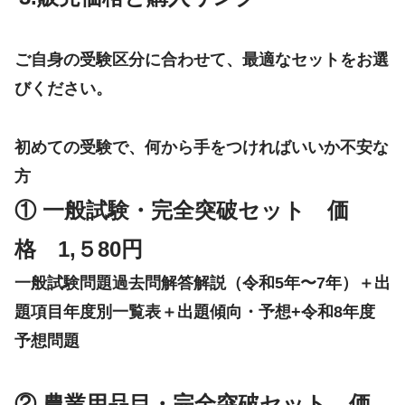
ご自身の受験区分に合わせて、最適なセットをお選
びください。
初めての受験で、何から手をつければいいか不安な
方
① 一般試験・完全突破セット 価
格 1,５80円
一般試験問題過去問解答解説（
令和
5
年〜7年）＋出
題項目年度別一覧表＋出題傾向
・
予想
+
令和
8年度
予想問題
② 農業用品目・完全突破セット 価