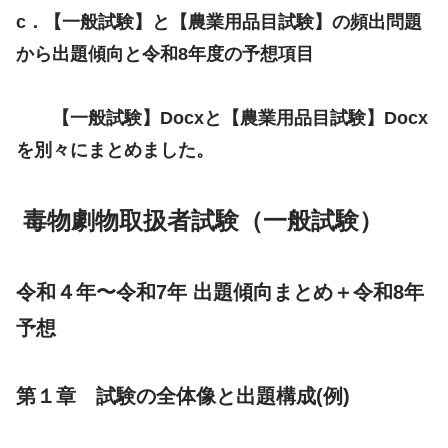
c
．【一般試験】と【農業用品目試験】の頻出問題
から出題
傾向と令和
8年度の予想項目
【一般試験】Docxと【農業用品目試験】Docx
を別々にまとめました。
毒物劇物取扱者試験（一般試験）
令和４
年〜
令和
7年 出題傾向まとめ＋
令和
8年
予想
第１章 試験の全体像と出題構成
(例)