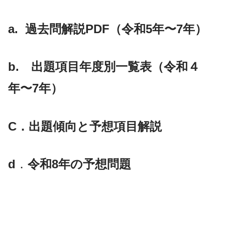
a. 過去問解説
PDF（
令和
5
年〜7年）
b.
出題項目年度別一覧表（
令和４
年〜7年）
C
．
出題
傾向と
予想項目
解説
d
．
令和8年の予想問題