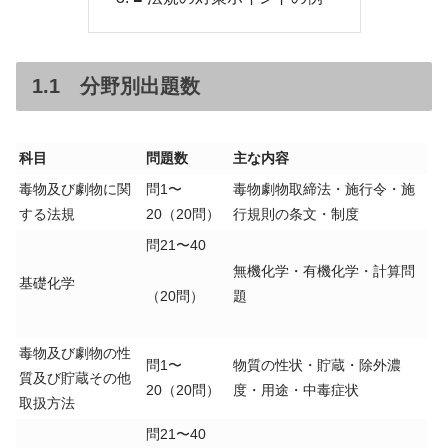
1.1 分野別出題数
科目
問題数
主な内容
毒物及び劇物に関
問1〜
毒物劇物取締法・施行令・施
する法規
20（20問）
行規則の条文・制度
問21〜40
無機化学・有機化学・計算問
基礎化学
（20問）
題
毒物及び劇物の性
問1〜
物質の性状・貯蔵・除外濃
質及び貯蔵その他
20（20問）
度・用途・中毒症状
取扱方法
問21〜40