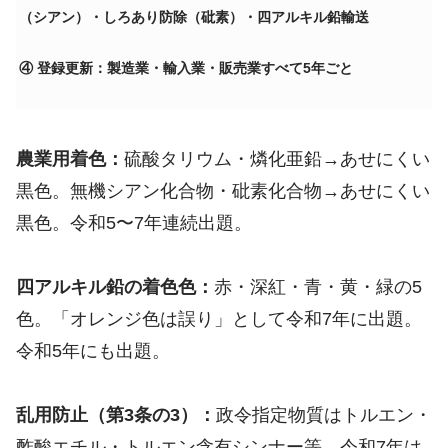
（シアン）・しろあり防除（砒素）・四アルキル鉛輸送
④ 登録更新：製造業・輸入業・販売業すべて5年ごと
農業用着色：
硫酸タリウム・燐化亜鉛→あせにくい
黒色。無機シアン化合物・砒素化合物→あせにくい
黒色。令和5〜7年連続出題。
四アルキル鉛の着色色：
赤・深紅・青・黄・緑の5
色。「オレンジ色は誤り」として令和7年に出題。
令和5年にも出題。
乱用防止（第3条の3）：
政令指定物質はトルエン・
酢酸エチル・トルエン含有シンナー等。令和7年は