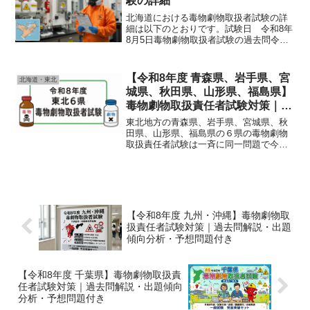
験の詳細
北海道における毒物劇物取扱者試験の詳
細は以下のとおりです。試験日 令和8年
8月5日毒物劇物取扱者試験の過去問令和
７年度 一般試験問題 解答・解説令和6
年度 一般試験問題 解答・解説令和5年
度 一般試験問題 解答・解説令和７年
【令和8年度 青森県、岩手県、宮
北海道・東北
度 農業用品目試...
城県、秋田県、山形県、福島県】
毒物劇物取扱責任者試験対策｜過
去問解説・出題傾向分析・予想問
東北地方の青森県、岩手県、宮城県、秋
題付き
田県、山形県、福島県の６県の毒物劇物
取扱責任者試験は一斉に同一問題で今年
の９月４日に行われます。多くの受験生
の方は、職場の要請によってこの試験を
受験される方がほとんどだろうと思いま
す。仕事の傍らこの試験を...
【令和8年度 九州・沖縄】毒物劇物取
扱責任者試験対策｜過去問解説・出題
傾向分析・予想問題付き
【令和8年度 千葉県】毒物劇物取扱責
任者試験対策｜過去問解説・出題傾向
分析・予想問題付き